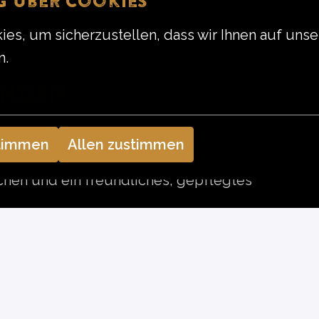
 über Cookies
s, um sicherzustellen, dass wir Ihnen auf unse
n.
ungen
timmen
Allen zustimmen
hen und ein freundliches, gepflegtes
pringst gern dort ein, wo gerade
nst auch mal selbstständig die Stellung