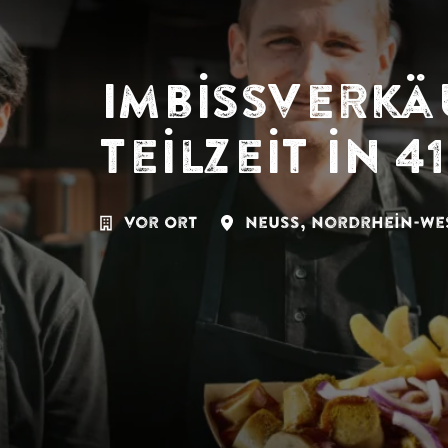
Imbissverkäu
Teilzeit in 4
vor Ort
Neuss
,
Nordrhein-We