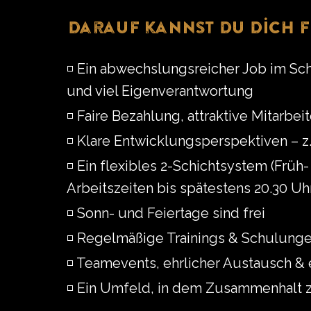
Darauf kannst Du Dich f
◽️ Ein abwechslungsreicher Job im Sc
und viel Eigenverantwortung
◽️ Faire Bezahlung, attraktive Mitarbe
◽️ Klare Entwicklungsperspektiven – z.
◽️ Ein flexibles 2-Schichtsystem (Früh
Arbeitszeiten bis spätestens 20.30 Uh
◽️ Sonn- und Feiertage sind frei
◽️ Regelmäßige Trainings & Schulungen
◽️ Teamevents, ehrlicher Austausch &
◽️ Ein Umfeld, in dem Zusammenhalt zä