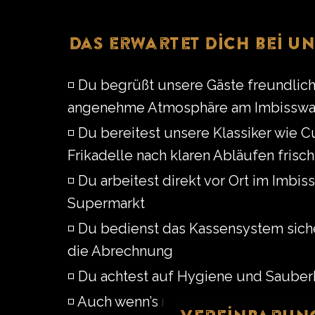
Das erwartet Dich bei un
◽️ Du begrüßt unsere Gäste freundlic
angenehme Atmosphäre am Imbissw
◽️ Du bereitest unsere Klassiker wie
Frikadelle nach klaren Abläufen frisch
◽️ Du arbeitest direkt vor Ort im Imb
Supermarkt
◽️ Du bedienst das Kassensystem sic
die Abrechnung
◽️ Du achtest auf Hygiene und Sauberk
◽️ Auch wenn’s mal heiß hergeht: Du bl